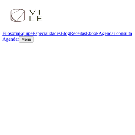
Filosofia
Equipe
Especialidades
Blog
Receitas
Ebook
Agendar consulta
Agendar
Menu
Home
•
Equipe
•
Gabriela Toledo
Gabriela Toledo